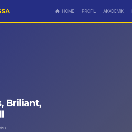
GSA
HOME
PROFIL
AKADEMIK
, Briliant,
l
is)