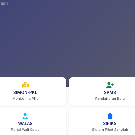
asi)
SIMON-PKL
SPMB
Monitoring PKL
Pendaftaran Baru
WALAS
SIPIKS
Portal Wali Kelas
Sistem Piket Sekolah