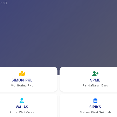
asi)
SIMON-PKL
SPMB
Monitoring PKL
Pendaftaran Baru
WALAS
SIPIKS
Portal Wali Kelas
Sistem Piket Sekolah