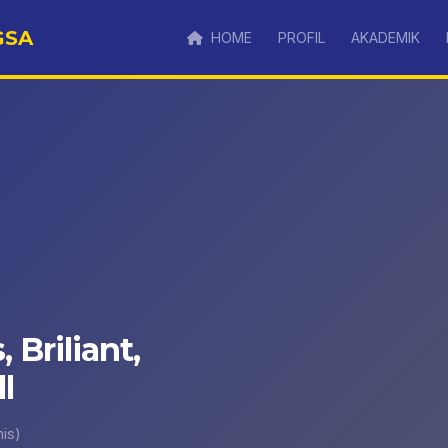
GSA
HOME
PROFIL
AKADEMIK
, Briliant,
l
is)