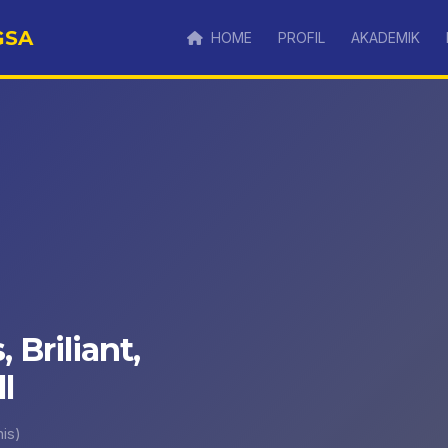
GSA
HOME
PROFIL
AKADEMIK
, Briliant,
l
is)