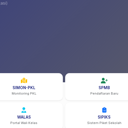
asi)
SIMON-PKL
SPMB
Monitoring PKL
Pendaftaran Baru
WALAS
SIPIKS
Portal Wali Kelas
Sistem Piket Sekolah